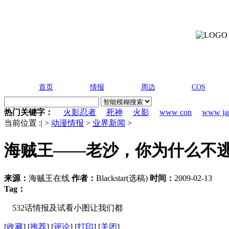
首页
情报
周边
COS
热门关键字：
火影忍者
死神
火影
www con
www ja
当前位置 :
|
>
动漫情报
>
业界新闻
>
海贼王――老沙，你为什么不逃[
来源：
海贼王在线
作者：
Blackstar(选稿)
时间：
2009-02-13
Tag：
532话情报及试看小图让我们都
[
收藏
]
[
推荐
]
[
评论
]
[
打印
]
[
关闭
]