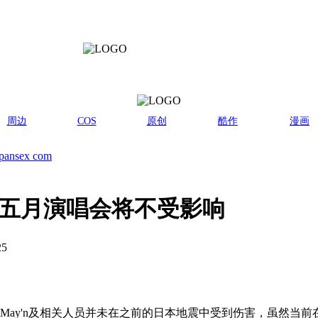
周边
COS
原创
酷作
漫画
pansex com
难 五月演唱会将不受影响
25
May'n及相关人员并未在之前的日本地震中受到伤害，虽然当