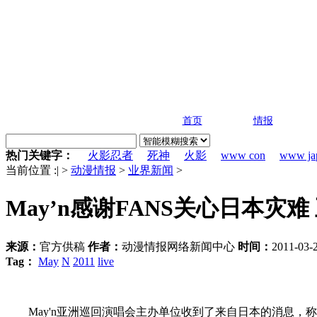
首页
情报
热门关键字：
火影忍者
死神
火影
www con
www ja
当前位置 :
|
>
动漫情报
>
业界新闻
>
May’n感谢FANS关心日本灾
来源：
官方供稿
作者：
动漫情报网络新闻中心
时间：
2011-03-
Tag：
May
N
2011
live
May'n亚洲巡回演唱会主办单位收到了来自日本的消息，称