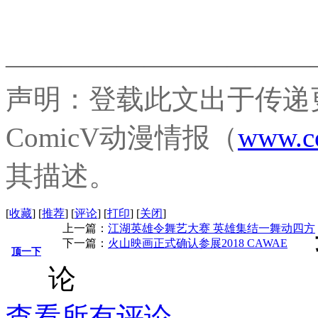
———————————
声明：登载此文出于传递
ComicV动漫情报（
www.c
其描述。
[
收藏
]
[
推荐
]
[
评论
]
[
打印
]
[
关闭
]
上一篇：
江湖英雄令舞艺大赛 英雄集结一舞动四方
下一篇：
火山映画正式确认参展2018 CAWAE
顶一下
论
查看所有评论