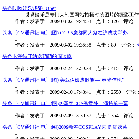
头条
哎哟娱乐诚征COSer
哎哟娱乐是专门为韩国网站拍摄时装图片的摄影工作室，现因发展需
作者：
发表于：
2009-03-02 19:44:53
点击：
126
评论：
头条
【CV通讯社 电】(图) CC3.5魔都同人祭在沪成功举办
...
作者：
发表于：
2009-03-02 19:35:38
点击：
89
评论：
头条
卡漫街开站送萌萌的周边噢
...
作者：
发表于：
2009-02-24 13:59:33
点击：
415
评论：
头条
【CV通讯社 电】(图) 美战伪娘遭掀裙―“春光乍现”
...
作者：
发表于：
2009-02-10 17:48:41
点击：
2559
评论
头条
【CV通讯社 电】(图)09新春COS秀意外上演搞笑一幕
...
作者：
发表于：
2009-02-09 18:30:37
点击：
364
评论：
头条
【CV通讯社 电】(图)2009新春COSPLAY秀 圆满落幕
...