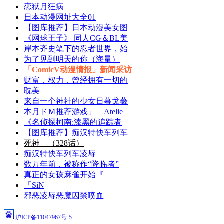
恋狱月狂病
日本动漫网址大全01
【图库推荐】日本动漫美女图
《网球王子》 同人CG＆BL美
岸本齐史笔下的忍者世界，始
为了见到明天的你（海量）
「ComicV动漫情报」新闻采访
财富，权力，曾经拥有一切的
耽美
来自一个神社的少女日暮戈薇
本月ドＭ推荐游戏」 Atelie
《名侦探柯南:漆黑的追踪者
【图库推荐】痴汉特快车列车
死神 （328话）
痴汉特快车列车凌辱
数万年前，被称作“降临者”
真正的女孩麻雀开始『
「SiN
邪恶凌辱恶魔囚禁喷血
沪ICP备11047967号-5