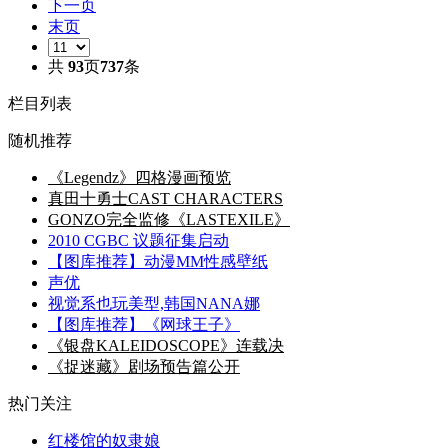
下一页
末页
共
93
页
737
条
栏目列表
随机推荐
《Legendz》四格漫画预览
真田十勇士CAST CHARACTERS
GONZO完全监修《LASTEXILE》
2010 CGBC 议题征集启动
【图库推荐】动漫MM性感壁纸
声优
视觉系也玩美型,韩国NANA娜
【图库推荐】《网球王子》
《银盘KALEIDOSCOPE》连载决
《捉迷藏》剧场预告篇公开
热门关注
红楼馆的奴隶娘