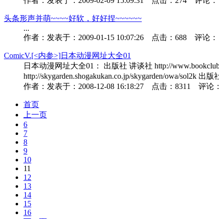
作者：
发表于：
2009-02-09 15:09:31
点击：
274
评论：
头条
形声并萌~~~~好软，好好捏~~~~~~
...
作者：
发表于：
2009-01-15 10:07:26
点击：
688
评论：
ComicV.[<内参>]
日本动漫网址大全01
日本动漫网址大全01： 出版社 讲谈社 http://www.bookclub.kodans
http://skygarden.shogakukan.co.jp/skygarden/owa/sol2k 出版
作者：
发表于：
2008-12-08 16:18:27
点击：
8311
评论
首页
上一页
6
7
8
9
10
11
12
13
14
15
16