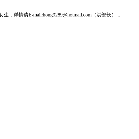
l:hong9289@hotmail.com（洪部长）...