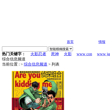
首页
情报
热门关键字：
火影忍者
死神
火影
www con
www ja
综合信息频道
当前位置 :
>
综合信息频道
> 列表