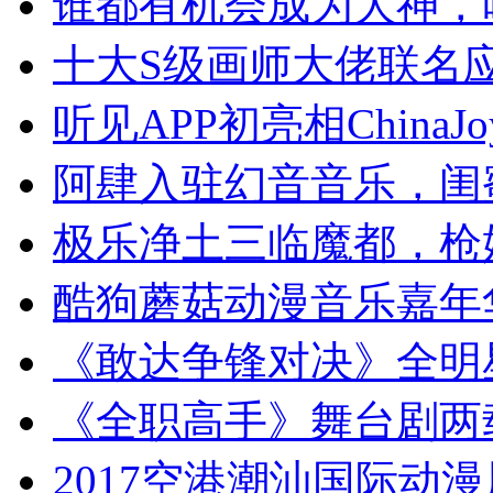
谁都有机会成为大神，
十大S级画师大佬联名
听见APP初亮相ChinaJ
阿肆入驻幻音音乐，闺
极乐净土三临魔都，枪
酷狗蘑菇动漫音乐嘉年
《敢达争锋对决》全明
《全职高手》舞台剧两
2017空港潮汕国际动