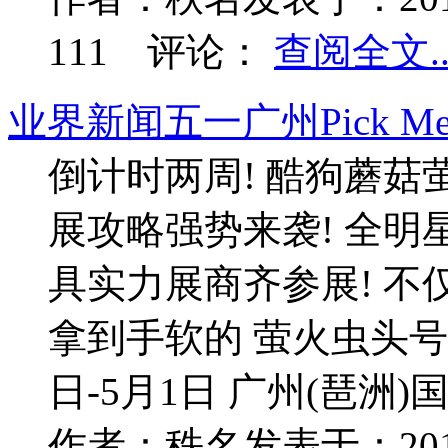
111
评论：
查阅全文..
业界新闻
五一广州Pick
倒计时两周! 酷狗蘑菇
展攻略强势来袭! 全明
具实力展商齐参展! 不
拿到手软的 萤火虫头号玩家
日-5月1日 广州(琶洲)
作者：
秩名
发表于：
20