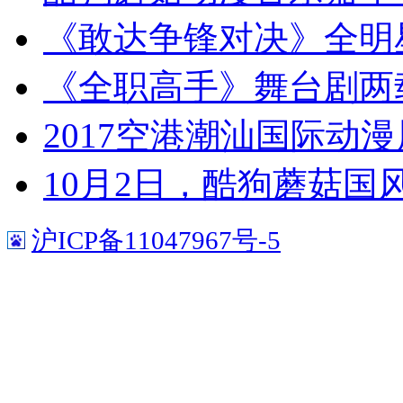
《敢达争锋对决》全明
《全职高手》舞台剧两
2017空港潮汕国际动
10月2日，酷狗蘑菇国
沪ICP备11047967号-5