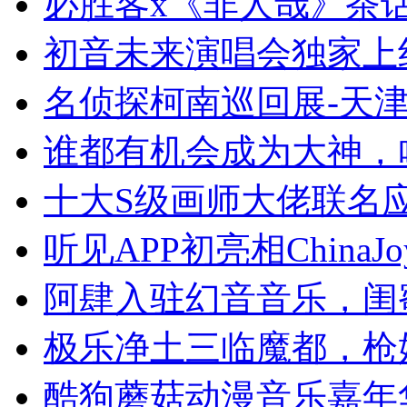
必胜客x《非人哉》茶
初音未来演唱会独家上
名侦探柯南巡回展-天
谁都有机会成为大神，
十大S级画师大佬联名
听见APP初亮相ChinaJ
阿肆入驻幻音音乐，闺
极乐净土三临魔都，枪
酷狗蘑菇动漫音乐嘉年