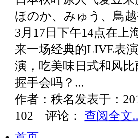
ほのか、みゅう、鳥越衿
3月17日下午14点在
来一场经典的LIVE表演
演，吃美味日式和风比
握手会吗？...
作者：
秩名
发表于：
20
102
评论：
查阅全文..
首页