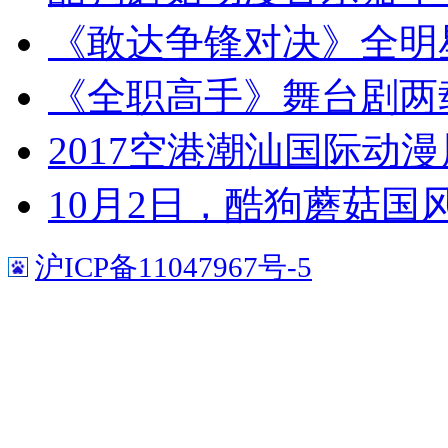
《敢达争锋对决》全明
《全职高手》舞台剧两
2017空港潮汕国际动
10月2日，酷狗蘑菇国
沪ICP备11047967号-5