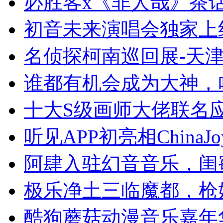
必胜客x《非人哉》茶
初音未来演唱会独家上
名侦探柯南巡回展-天
谁都有机会成为大神，
十大S级画师大佬联名
听见APP初亮相ChinaJ
阿肆入驻幻音音乐，闺
极乐净土三临魔都，枪
酷狗蘑菇动漫音乐嘉年